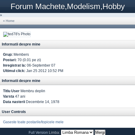
Forum Machete,Modelism,Hobby
»
« Home
Informatii despre mine
Grup:
Members
Postari:
70 (0.01 pe zi)
Inregistrat la:
06-September 07
Ultimul click:
Jan 25 2012 10:52 PM
Informatii despre mine
Titlu User
Membru deplin
Varsta
47 ani
Data nasterii
Decembrie 14, 1978
User Controls
Gaseste toate postarile/topicele mele
Full Version
Limba: