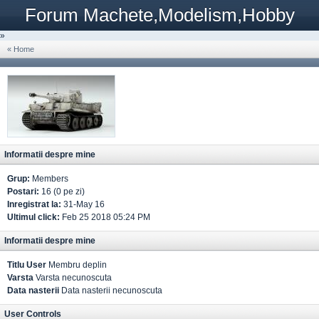
Forum Machete,Modelism,Hobby
»
« Home
Informatii despre mine
Grup:
Members
Postari:
16 (0 pe zi)
Inregistrat la:
31-May 16
Ultimul click:
Feb 25 2018 05:24 PM
Informatii despre mine
Titlu User
Membru deplin
Varsta
Varsta necunoscuta
Data nasterii
Data nasterii necunoscuta
User Controls