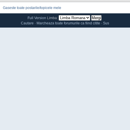
Gaseste toate postarile/topicele mele
Full Version
Limba:
Cautare
·
Marcheaza toate forumurile ca fiind citite
·
Sus