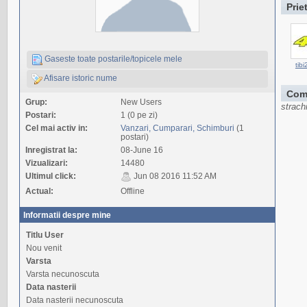
Prie
Gaseste toate postarile/topicele mele
tibi
Afisare istoric nume
Com
Grup:
New Users
strach
Postari:
1 (0 pe zi)
Cel mai activ in:
Vanzari, Cumparari, Schimburi
(1
postari)
Inregistrat la:
08-June 16
Vizualizari:
14480
Ultimul click:
Jun 08 2016 11:52 AM
Actual:
Offline
Informatii despre mine
Titlu User
Nou venit
Varsta
Varsta necunoscuta
Data nasterii
Data nasterii necunoscuta