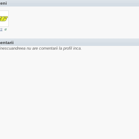
teni
22
entarii
inescuandreea nu are comentarii la profil inca.