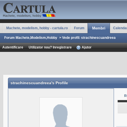
Machete, modelism, hobby - cartula.ro
Forum
Membri
Calenda
Forum Machete,Modelism,Hobby
>
Vede profil: strachinescuandreea
Autentificare
Utilizator nou? Inregistrare
Ajutor
strachinescuandreea
's Profile
R