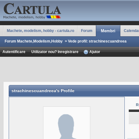
Machete, modelism, hobby - cartula.ro
Forum
Membri
Calenda
Forum Machete,Modelism,Hobby
>
Vede profil: strachinescuandreea
Autentificare
Utilizator nou? Inregistrare
Ajutor
strachinescuandreea
's Profile
R