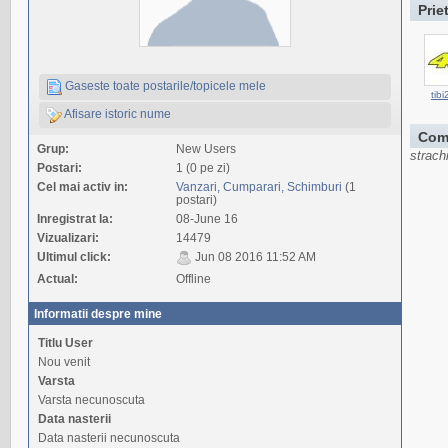
Prie
Gaseste toate postarile/topicele mele
tibi
Afisare istoric nume
Com
Grup:
New Users
strach
Postari:
1 (0 pe zi)
Cel mai activ in:
Vanzari, Cumparari, Schimburi
(1
postari)
Inregistrat la:
08-June 16
Vizualizari:
14479
Ultimul click:
Jun 08 2016 11:52 AM
Actual:
Offline
Informatii despre mine
Titlu User
Nou venit
Varsta
Varsta necunoscuta
Data nasterii
Data nasterii necunoscuta