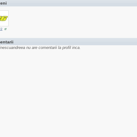
teni
22
entarii
inescuandreea nu are comentarii la profil inca.