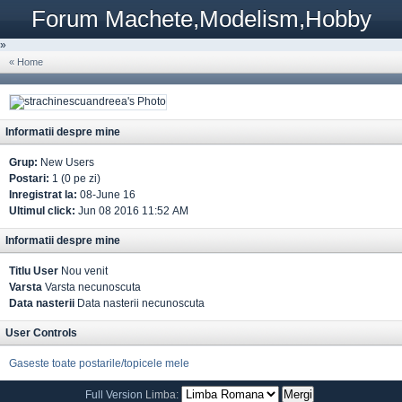
Forum Machete,Modelism,Hobby
»
« Home
Informatii despre mine
Grup:
New Users
Postari:
1 (0 pe zi)
Inregistrat la:
08-June 16
Ultimul click:
Jun 08 2016 11:52 AM
Informatii despre mine
Titlu User
Nou venit
Varsta
Varsta necunoscuta
Data nasterii
Data nasterii necunoscuta
User Controls
Gaseste toate postarile/topicele mele
Full Version
Limba: