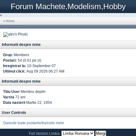
Forum Machete,Modelism,Hobby
»
« Home
Informatii despre mine
Grup:
Members
Postari:
54 (0.01 pe zi)
Inregistrat la:
10-September 07
Ultimul click:
Aug 09 2026 06:27 AM
Informatii despre mine
Titlu User
Membru deplin
Varsta
72 ani
Data nasterii
Martie 22, 1954
User Controls
Gaseste toate postarile/topicele mele
Full Version
Limba: