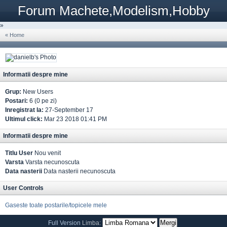
Forum Machete,Modelism,Hobby
»
« Home
Informatii despre mine
Grup:
New Users
Postari:
6 (0 pe zi)
Inregistrat la:
27-September 17
Ultimul click:
Mar 23 2018 01:41 PM
Informatii despre mine
Titlu User
Nou venit
Varsta
Varsta necunoscuta
Data nasterii
Data nasterii necunoscuta
User Controls
Gaseste toate postarile/topicele mele
Full Version
Limba: