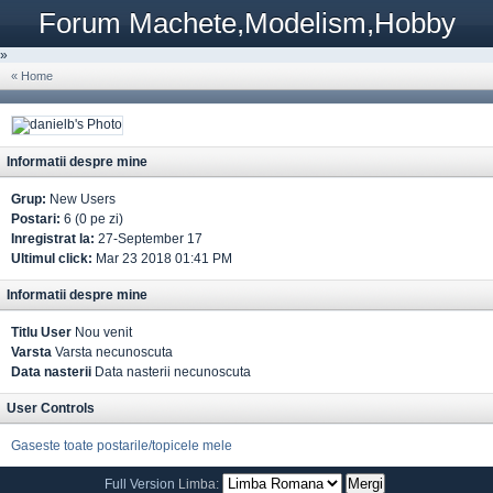
Forum Machete,Modelism,Hobby
»
« Home
Informatii despre mine
Grup:
New Users
Postari:
6 (0 pe zi)
Inregistrat la:
27-September 17
Ultimul click:
Mar 23 2018 01:41 PM
Informatii despre mine
Titlu User
Nou venit
Varsta
Varsta necunoscuta
Data nasterii
Data nasterii necunoscuta
User Controls
Gaseste toate postarile/topicele mele
Full Version
Limba: