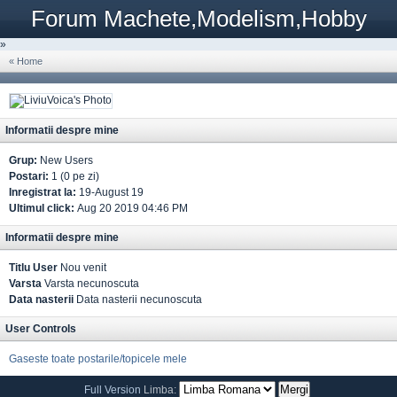
Forum Machete,Modelism,Hobby
»
« Home
Informatii despre mine
Grup:
New Users
Postari:
1 (0 pe zi)
Inregistrat la:
19-August 19
Ultimul click:
Aug 20 2019 04:46 PM
Informatii despre mine
Titlu User
Nou venit
Varsta
Varsta necunoscuta
Data nasterii
Data nasterii necunoscuta
User Controls
Gaseste toate postarile/topicele mele
Full Version
Limba: