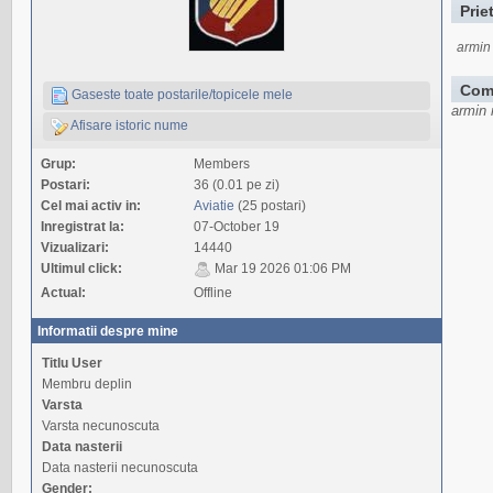
Prie
armin
Com
Gaseste toate postarile/topicele mele
armin 
Afisare istoric nume
Grup:
Members
Postari:
36 (0.01 pe zi)
Cel mai activ in:
Aviatie
(25 postari)
Inregistrat la:
07-October 19
Vizualizari:
14440
Ultimul click:
Mar 19 2026 01:06 PM
Actual:
Offline
Informatii despre mine
Titlu User
Membru deplin
Varsta
Varsta necunoscuta
Data nasterii
Data nasterii necunoscuta
Gender: