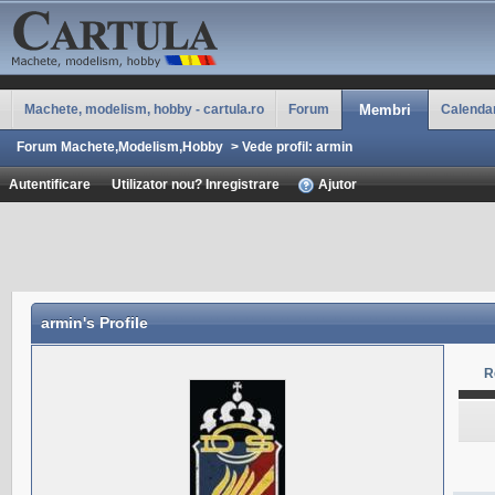
Machete, modelism, hobby - cartula.ro
Forum
Membri
Calenda
Forum Machete,Modelism,Hobby
>
Vede profil: armin
Autentificare
Utilizator nou? Inregistrare
Ajutor
armin
's Profile
R