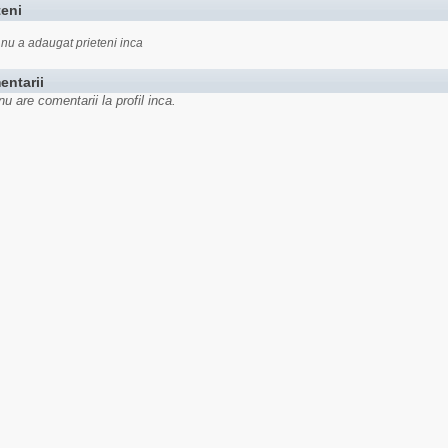
teni
 nu a adaugat prieteni inca
entarii
nu are comentarii la profil inca.