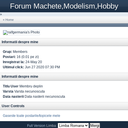
Forum Machete,Modelism,Hobby
»
« Home
Informatii despre mine
Grup:
Members
Postari:
16 (0.01 pe zi)
Inregistrat la:
24-May 20
Ultimul click:
Jun 27 2020 07:30 PM
Informatii despre mine
Titlu User
Membru deplin
Varsta
Varsta necunoscuta
Data nasterii
Data nasterii necunoscuta
User Controls
Gaseste toate postarile/topicele mele
Full Version
Limba: