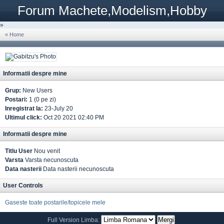
Forum Machete,Modelism,Hobby
»
« Home
Informatii despre mine
Grup:
New Users
Postari:
1 (0 pe zi)
Inregistrat la:
23-July 20
Ultimul click:
Oct 20 2021 02:40 PM
Informatii despre mine
Titlu User
Nou venit
Varsta
Varsta necunoscuta
Data nasterii
Data nasterii necunoscuta
User Controls
Gaseste toate postarile/topicele mele
Full Version
Limba: