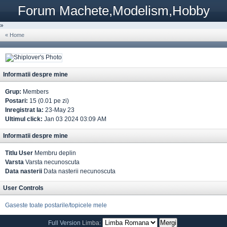
Forum Machete,Modelism,Hobby
»
« Home
Informatii despre mine
Grup:
Members
Postari:
15 (0.01 pe zi)
Inregistrat la:
23-May 23
Ultimul click:
Jan 03 2024 03:09 AM
Informatii despre mine
Titlu User
Membru deplin
Varsta
Varsta necunoscuta
Data nasterii
Data nasterii necunoscuta
User Controls
Gaseste toate postarile/topicele mele
Full Version
Limba: