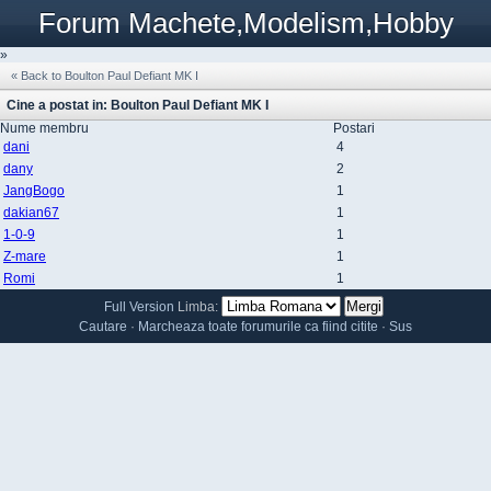
Forum Machete,Modelism,Hobby
»
« Back to Boulton Paul Defiant MK I
Cine a postat in: Boulton Paul Defiant MK I
Nume membru
Postari
dani
4
dany
2
JangBogo
1
dakian67
1
1-0-9
1
Z-mare
1
Romi
1
Full Version
Limba:
Cautare
·
Marcheaza toate forumurile ca fiind citite
·
Sus