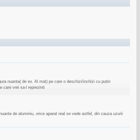
ingura nuanta( de ex. Al mat) pe care o deschizi/inchizi cu putin
e care vrei sa-l reprezinti
nuante de aluminiu, orice aparat real se vede astfel, din cauza uzurii