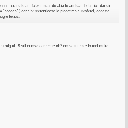
nunt , eu nu le-am folosit inca, de abia le-am luat de la Tibi, dar din
ta "apoasa" ) dar sint pretentioase la pregatirea suprafetei, aceasta
negru lucios.
tru mig ul 15 stii cumva care este ok? am vazut ca e in mai multe