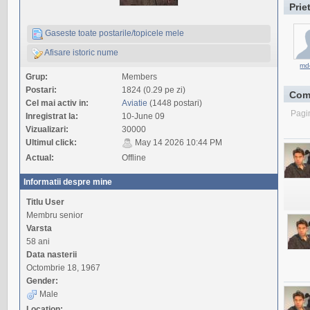
Prie
Gaseste toate postarile/topicele mele
Afisare istoric nume
md
Grup:
Members
Postari:
1824 (0.29 pe zi)
Com
Cel mai activ in:
Aviatie
(1448 postari)
Pagi
Inregistrat la:
10-June 09
Vizualizari:
30000
Ultimul click:
May 14 2026 10:44 PM
Actual:
Offline
Informatii despre mine
Titlu User
Membru senior
Varsta
58 ani
Data nasterii
Octombrie 18, 1967
Gender:
Male
Location: