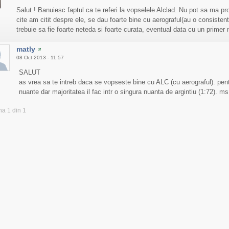
Salut ! Banuiesc faptul ca te referi la vopselele Alclad. Nu pot sa ma pro
cite am citit despre ele, se dau foarte bine cu aerograful(au o consisten
trebuie sa fie foarte neteda si foarte curata, eventual data cu un primer 
matly
08 Oct 2013 - 11:57
SALUT
as vrea sa te intreb daca se vopseste bine cu ALC (cu aerograful). pen
nuante dar majoritatea il fac intr o singura nuanta de argintiu (1:72). ms
na 1 din 1