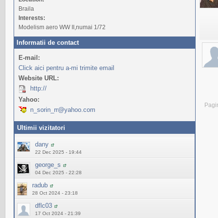
Braila
Interests:
Modelism aero WW II,numai 1/72
Informatii de contact
E-mail:
Click aici pentru a-mi trimite email
Website URL:
http://
Yahoo:
Pagi
n_sorin_rr@yahoo.com
Ultimii vizitatori
dany
22 Dec 2025 - 19:44
george_s
04 Dec 2025 - 22:28
radub
28 Oct 2024 - 23:18
dflc03
17 Oct 2024 - 21:39