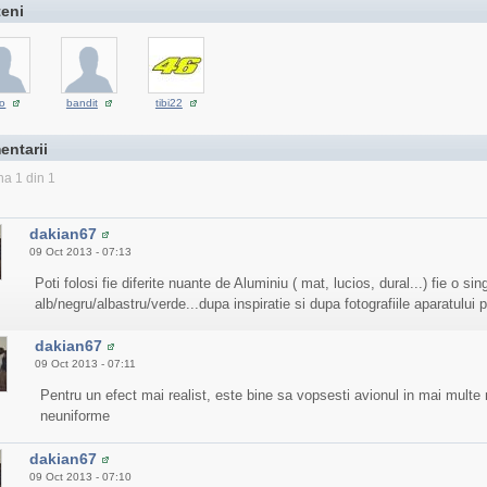
teni
o
bandit
tibi22
entarii
na 1 din 1
dakian67
09 Oct 2013 - 07:13
Poti folosi fie diferite nuante de Aluminiu ( mat, lucios, dural...) fie o s
alb/negru/albastru/verde...dupa inspiratie si dupa fotografiile aparatului p
dakian67
09 Oct 2013 - 07:11
Pentru un efect mai realist, este bine sa vopsesti avionul in mai multe 
neuniforme
dakian67
09 Oct 2013 - 07:10