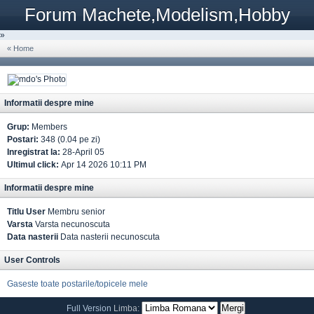
Forum Machete,Modelism,Hobby
»
« Home
Informatii despre mine
Grup:
Members
Postari:
348 (0.04 pe zi)
Inregistrat la:
28-April 05
Ultimul click:
Apr 14 2026 10:11 PM
Informatii despre mine
Titlu User
Membru senior
Varsta
Varsta necunoscuta
Data nasterii
Data nasterii necunoscuta
User Controls
Gaseste toate postarile/topicele mele
Full Version
Limba: