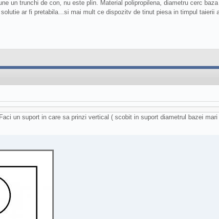
une un trunchi de con, nu este plin. Material polipropilena, diametru cerc ba
solutie ar fi pretabila...si mai mult ce dispozitv de tinut piesa in timpul taierii
Faci un suport in care sa prinzi vertical ( scobit in suport diametrul bazei mari