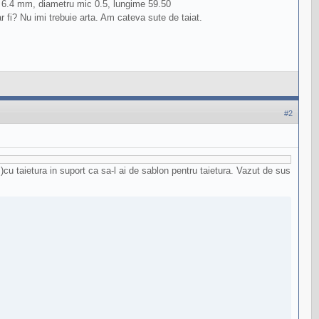
za 6.4 mm, diametru mic 0.5, lungime 59.50
 ar fi? Nu imi trebuie arta. Am cateva sute de taiat.
#2
 )cu taietura in suport ca sa-l ai de sablon pentru taietura. Vazut de sus