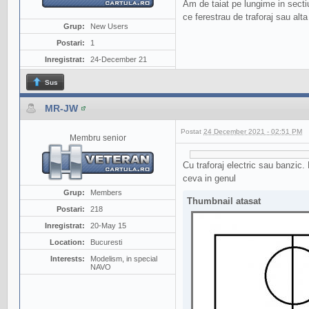
Am de taiat pe lungime in secti
ce ferestrau de traforaj sau alta 
Grup:
New Users
Postari:
1
Inregistrat:
24-December 21
Sus
MR-JW
Postat
24 December 2021 - 02:51 PM
Membru senior
Cu traforaj electric sau banzic. 
ceva in genul
Grup:
Members
Thumbnail atasat
Postari:
218
Inregistrat:
20-May 15
Location:
Bucuresti
Interests:
Modelism, in special
NAVO