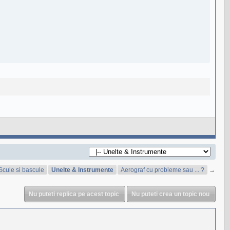
Scule si bascule
Unelte & Instrumente
Aerograf cu probleme sau ... ?
→
Nu puteti replica pe acest topic
Nu puteti crea un topic nou