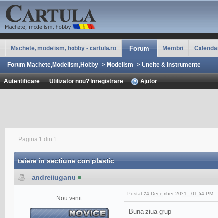
Machete, modelism, hobby - cartula.ro
Forum
Membri
Calenda
Forum Machete,Modelism,Hobby
>
Modelism
>
Unelte & Instrumente
Autentificare
Utilizator nou? Inregistrare
Ajutor
Pagina 1 din 1
taiere in sectiune con plastic
andreiiuganu
Postat
24 December 2021 - 01:54 PM
Nou venit
Buna ziua grup