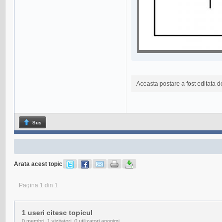
Aceasta postare a fost editata 
Sus
Arata acest topic
Pagina 1 din 1
1 useri citesc topicul
0 membri, 1 vizitatori, 0 utilizatori anonimi