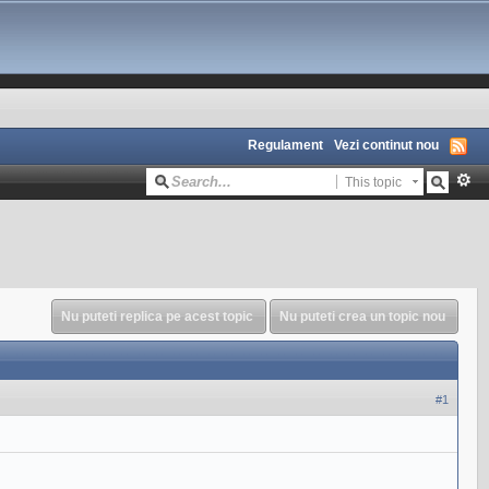
Regulament
Vezi continut nou
This topic
Nu puteti replica pe acest topic
Nu puteti crea un topic nou
#1