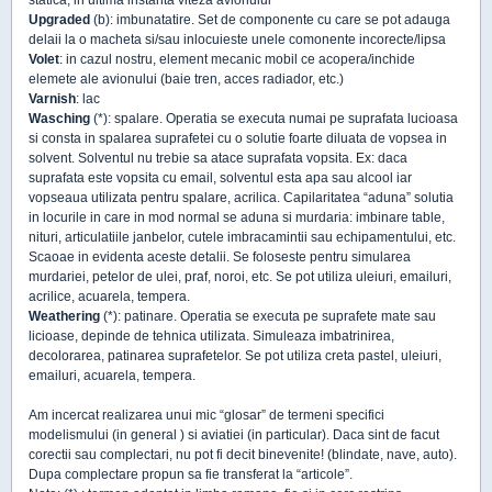
statica, in ultima instanta viteza avionului
Upgraded
(b): imbunatatire. Set de componente cu care se pot adauga
delaii la o macheta si/sau inlocuieste unele comonente incorecte/lipsa
Volet
: in cazul nostru, element mecanic mobil ce acopera/inchide
elemete ale avionului (baie tren, acces radiador, etc.)
Varnish
: lac
Wasching
(*): spalare. Operatia se executa numai pe suprafata lucioasa
si consta in spalarea suprafetei cu o solutie foarte diluata de vopsea in
solvent. Solventul nu trebie sa atace suprafata vopsita. Ex: daca
suprafata este vopsita cu email, solventul esta apa sau alcool iar
vopseaua utilizata pentru spalare, acrilica. Capilaritatea “aduna” solutia
in locurile in care in mod normal se aduna si murdaria: imbinare table,
nituri, articulatiile janbelor, cutele imbracamintii sau echipamentului, etc.
Scaoae in evidenta aceste detalii. Se foloseste pentru simularea
murdariei, petelor de ulei, praf, noroi, etc. Se pot utiliza uleiuri, emailuri,
acrilice, acuarela, tempera.
Weathering
(*): patinare. Operatia se executa pe suprafete mate sau
licioase, depinde de tehnica utilizata. Simuleaza imbatrinirea,
decolorarea, patinarea suprafetelor. Se pot utiliza creta pastel, uleiuri,
emailuri, acuarela, tempera.
Am incercat realizarea unui mic “glosar” de termeni specifici
modelismului (in general ) si aviatiei (in particular). Daca sint de facut
corectii sau complectari, nu pot fi decit binevenite! (blindate, nave, auto).
Dupa complectare propun sa fie transferat la “articole”.