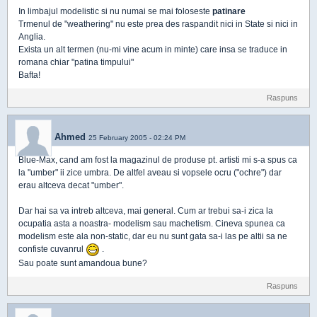
In limbajul modelistic si nu numai se mai foloseste
patinare
Trmenul de "weathering" nu este prea des raspandit nici in State si nici in
Anglia.
Exista un alt termen (nu-mi vine acum in minte) care insa se traduce in
romana chiar "patina timpului"
Bafta!
Raspuns
Ahmed
25 February 2005 - 02:24 PM
Blue-Max, cand am fost la magazinul de produse pt. artisti mi s-a spus ca
la "umber" ii zice umbra. De altfel aveau si vopsele ocru ("ochre") dar
erau altceva decat "umber".
Dar hai sa va intreb altceva, mai general. Cum ar trebui sa-i zica la
ocupatia asta a noastra- modelism sau machetism. Cineva spunea ca
modelism este ala non-static, dar eu nu sunt gata sa-i las pe altii sa ne
confiste cuvanrul
.
Sau poate sunt amandoua bune?
Raspuns