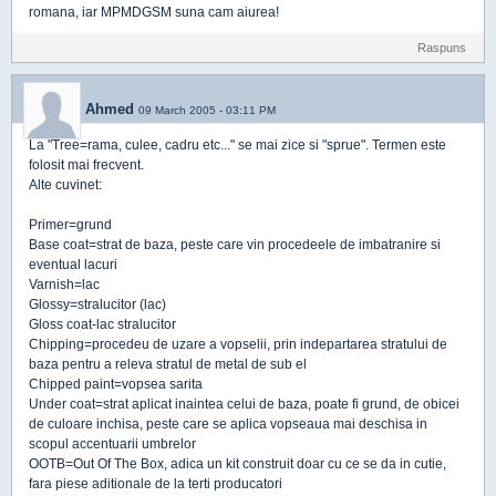
romana, iar MPMDGSM suna cam aiurea!
Raspuns
Ahmed
09 March 2005 - 03:11 PM
La "Tree=rama, culee, cadru etc..." se mai zice si "sprue". Termen este
folosit mai frecvent.
Alte cuvinet:
Primer=grund
Base coat=strat de baza, peste care vin procedeele de imbatranire si
eventual lacuri
Varnish=lac
Glossy=stralucitor (lac)
Gloss coat-lac stralucitor
Chipping=procedeu de uzare a vopselii, prin indepartarea stratului de
baza pentru a releva stratul de metal de sub el
Chipped paint=vopsea sarita
Under coat=strat aplicat inaintea celui de baza, poate fi grund, de obicei
de culoare inchisa, peste care se aplica vopseaua mai deschisa in
scopul accentuarii umbrelor
OOTB=Out Of The Box, adica un kit construit doar cu ce se da in cutie,
fara piese aditionale de la terti producatori