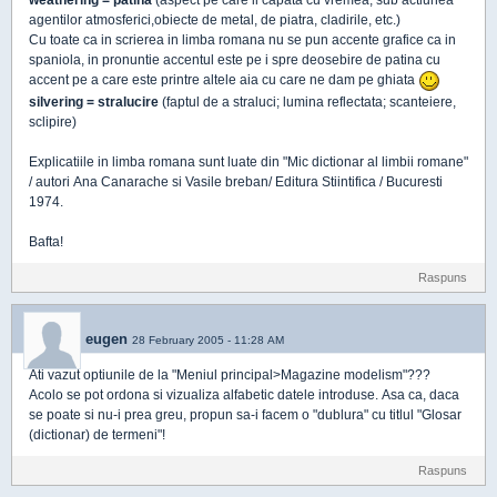
weathering = patina
(aspect pe care il capata cu vremea, sub actiunea
agentilor atmosferici,obiecte de metal, de piatra, cladirile, etc.)
Cu toate ca in scrierea in limba romana nu se pun accente grafice ca in
spaniola, in pronuntie accentul este pe i spre deosebire de patina cu
accent pe a care este printre altele aia cu care ne dam pe ghiata
silvering = stralucire
(faptul de a straluci; lumina reflectata; scanteiere,
sclipire)
Explicatiile in limba romana sunt luate din "Mic dictionar al limbii romane"
/ autori Ana Canarache si Vasile breban/ Editura Stiintifica / Bucuresti
1974.
Bafta!
Raspuns
eugen
28 February 2005 - 11:28 AM
Ati vazut optiunile de la "Meniul principal>Magazine modelism"???
Acolo se pot ordona si vizualiza alfabetic datele introduse. Asa ca, daca
se poate si nu-i prea greu, propun sa-i facem o "dublura" cu titlul "Glosar
(dictionar) de termeni"!
Raspuns