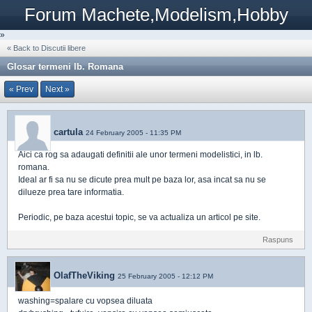
Forum Machete,Modelism,Hobby
»
« Back to Discutii libere
Glosar termeni lb. Romana
« Prev
Next »
cartula
24 February 2005 - 11:35 PM
Aici ca rog sa adaugati definitii ale unor termeni modelistici, in lb.
romana.
Ideal ar fi sa nu se dicute prea mult pe baza lor, asa incat sa nu se
dilueze prea tare informatia.
Periodic, pe baza acestui topic, se va actualiza un articol pe site.
Raspuns
OlafTheViking
25 February 2005 - 12:12 PM
washing=spalare cu vopsea diluata