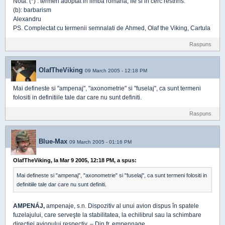
Nota: (*) : termen adoptat in limba romana, fie si in cerc restrins.
(b): barbarism
Alexandru
PS. Complectat cu termenii semnalati de Ahmed, Olaf the Viking, Cartula
Raspuns
OlafTheViking
09 March 2005 - 12:18 PM
Mai defineste si "ampenaj", "axonometrie" si "fuselaj", ca sunt termeni
folositi in definitiile tale dar care nu sunt definiti.
Raspuns
Blue-Max
09 March 2005 - 01:16 PM
OlafTheViking, la Mar 9 2005, 12:18 PM, a spus:
Mai defineste si "ampenaj", "axonometrie" si "fuselaj", ca sunt termeni folositi in
definitiile tale dar care nu sunt definiti.
AMPENÁJ,
ampenaje, s.n. Dispozitiv al unui avion dispus în spatele
fuzelajului, care serveşte la stabilitatea, la echilibrul sau la schimbare
direcţiei avionului respectiv. – Din fr. empennage.