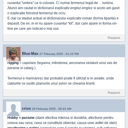
cuvantul "umbra" ca si culoare. Ci numai termenul legat de ... lumina.
Atunci am cautat in dictionarul explicativ englez-englez si acolo am gasit
o explicatie folosind termenul de ocru.
E clar ca stadiul actual al dictionarului explicativ roman (forma tiparita) e
depasit. De ex. in el nu apare cuvantul "kit", dar care apare in forma on-
line pe care am indicat-o mai sus.
Raspuns
Blue-Max
27 February 2005 - 01:15 PM
rigging
= capelare (legarea, intinderea, ancorarea velaturii unui vas de
parame si catarg ).
Termenul e marinaresc dar probabil poate fi utilizat si in aviatie, unde
cablurile ce sustin planurile unui avion se cheama tiranti.
Raspuns
crios
28 February 2005 - 08:43 AM
Hobby = pasiune
(stare afectiva intensa si durabila; afectiune pentru
cineva sau ceva; ceea ce constituie obiectul, cauza unei astfel de stari)