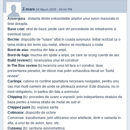
Z-mare
08 March 2005 - 06:04 PM
Anvergura
: distanta dintre extramitatile aripilor unui avion masurata in
linie dreapta.
Base coat
: strat de baza, peste care vin procedeele de imbatranire si
eventual lacuri
Bechie
: dispozitiv de “rulare” aflat in coada avionului. Initial rezilzat ca o
lama elstica din lemn sau metal, ulterior se monteaza o roata
Bord de atac
: muchia din fata a aripii,
Bord de fuga
: muchia din spate a aripii, pe care se scurg cuentii de aer.
Build review
(b): recenzarea unui kit construit
In The Box review
(b):recenzia unui kit fara a-l construi, doar
prezentarea pieselor, de obicei mai putin exhaustiva decat un "build
review"
Carlinga
: cabina ce contine apartatura necesara navigatiei, pentru unu
sau mai multi oameni de unde se piloteaza avionul. Este dispusa, nu in
mod obligatoriu, in partea din fata a avionului.
Chipping
(b): procedeu de uzare a vopselii, prin indepartarea stratului de
baza pentru a releva stratul de metal de sub el
Chipped paint
(b): vopsea sarita
Colimator
: dispozitiv de ochire
Conversie: transformare, prin utilizarea unor artefacte, dintr-o varianta in
alta, a unui tip de avion, tanc, etc.
Cutaway
(b): sectiune axonometrica