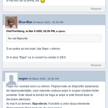
si ma duc iar la prima, etc
Raspuns
Blue-Max
09 March 2005 - 02:35 PM
OlafTheViking, la Mar 9 2005, 02:05 PM, a spus:
Nu vad flapsurile.
S-ar putea sa ma insel, dar flaps = eleron.
Si in plus "flaps" ca si cuvant nu exista in DEX.
Raspuns
eugen
09 March 2005 - 02:46 PM
Flaps nu-i acelasi lucru cu eleron. Flapsul este un dispozitiv (aripioara)
de hipersustentatie, care mareste curbura aripii in scopul cresterii fortei
portante. Este situat la bordul de fuga al aripii si este folosit doar la
decolare-aterizare.
Ar mai fi un termen:
flap-eleron
. Functiile a celor doua elemente