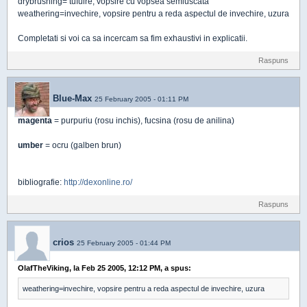
drybrushing= tufuire, vopsire cu vopsea semiuscata
weathering=invechire, vopsire pentru a reda aspectul de invechire, uzura
Completati si voi ca sa incercam sa fim exhaustivi in explicatii.
Raspuns
Blue-Max
25 February 2005 - 01:11 PM
magenta
= purpuriu (rosu inchis), fucsina (rosu de anilina)
umber
= ocru (galben brun)
bibliografie:
http://dexonline.ro/
Raspuns
crios
25 February 2005 - 01:44 PM
OlafTheViking, la Feb 25 2005, 12:12 PM, a spus:
weathering=invechire, vopsire pentru a reda aspectul de invechire, uzura