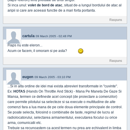
(flaps+eleron) fiind preluate de unul singur.
Si inca unul:
volet de bord de atac
, situat de-a lungul bordului de atac al
aripii si care are aceeasi functie de a mari forta portanta.
Raspuns
cartula
09 March 2005 - 02:48 PM
Flaps nu este eleron...
Acum ce facem, il omoram si pe asta?
Raspuns
eugen
09 March 2005 - 03:10 PM
...Si in alta ordine de idei mai exista abrevieri transformate in "cuvinte".
Ex:
HOTAS
(Hands On Throttle And Stick) - Mana Pe Maneta De Gaze Si
Mansa, termen ce defineste acel concept (de proiectare a comenzilor)
care permite pilotului sa selecteze si sa execute o multitudine de alte
comenzi fara a lua mana de pe cele doua elemente principale de control.
Se poate selecta, folosind o combinatie de taste, regimul de lucru al
radiolocatorului, selectarea armamentului, executarea focului cu orice
arma, comunicatii etc.
Trebuie sa recunoastem ca acest termen nu prea are echivalent in limba