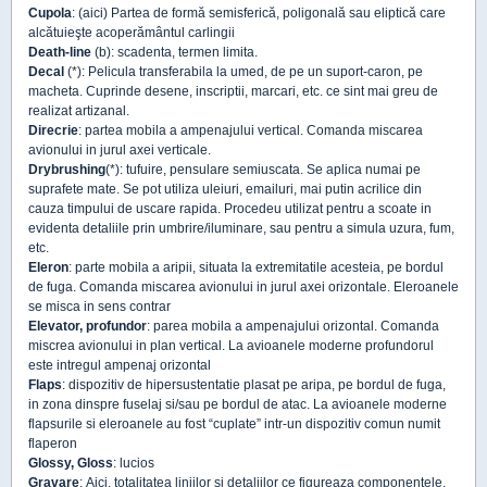
Cupola
: (aici) Partea de formă semisferică, poligonală sau eliptică care
alcătuieşte acoperământul carlingii
Death-line
(b): scadenta, termen limita.
Decal
(*): Pelicula transferabila la umed, de pe un suport-caron, pe
macheta. Cuprinde desene, inscriptii, marcari, etc. ce sint mai greu de
realizat artizanal.
Direcrie
: partea mobila a ampenajului vertical. Comanda miscarea
avionului in jurul axei verticale.
Drybrushing
(*): tufuire, pensulare semiuscata. Se aplica numai pe
suprafete mate. Se pot utiliza uleiuri, emailuri, mai putin acrilice din
cauza timpului de uscare rapida. Procedeu utilizat pentru a scoate in
evidenta detaliile prin umbrire/iluminare, sau pentru a simula uzura, fum,
etc.
Eleron
: parte mobila a aripii, situata la extremitatile acesteia, pe bordul
de fuga. Comanda miscarea avionului in jurul axei orizontale. Eleroanele
se misca in sens contrar
Elevator, profundor
: parea mobila a ampenajului orizontal. Comanda
miscrea avionului in plan vertical. La avioanele moderne profundorul
este intregul ampenaj orizontal
Flaps
: dispozitiv de hipersustentatie plasat pe aripa, pe bordul de fuga,
in zona dinspre fuselaj si/sau pe bordul de atac. La avioanele moderne
flapsurile si eleroanele au fost “cuplate” intr-un dispozitiv comun numit
flaperon
Glossy, Gloss
: lucios
Gravare
: Aici, totalitatea liniilor si detaliilor ce figureaza componentele,