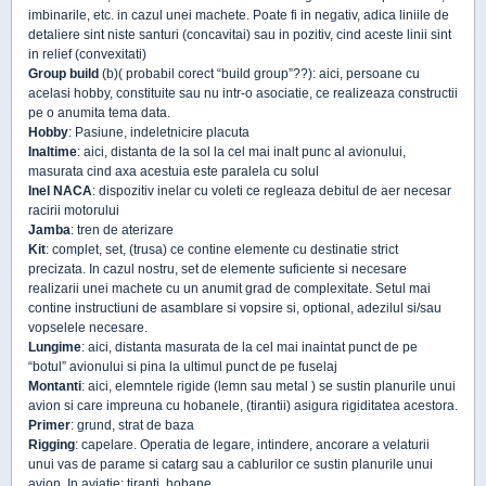
imbinarile, etc. in cazul unei machete. Poate fi in negativ, adica liniile de
detaliere sint niste santuri (concavitai) sau in pozitiv, cind aceste linii sint
in relief (convexitati)
Group build
(b)( probabil corect “build group”??): aici, persoane cu
acelasi hobby, constituite sau nu intr-o asociatie, ce realizeaza constructii
pe o anumita tema data.
Hobby
: Pasiune, indeletnicire placuta
Inaltime
: aici, distanta de la sol la cel mai inalt punc al avionului,
masurata cind axa acestuia este paralela cu solul
Inel NACA
: dispozitiv inelar cu voleti ce regleaza debitul de aer necesar
racirii motorului
Jamba
: tren de aterizare
Kit
: complet, set, (trusa) ce contine elemente cu destinatie strict
precizata. In cazul nostru, set de elemente suficiente si necesare
realizarii unei machete cu un anumit grad de complexitate. Setul mai
contine instructiuni de asamblare si vopsire si, optional, adezilul si/sau
vopselele necesare.
Lungime
: aici, distanta masurata de la cel mai inaintat punct de pe
“botul” avionului si pina la ultimul punct de pe fuselaj
Montanti
: aici, elemntele rigide (lemn sau metal ) se sustin planurile unui
avion si care impreuna cu hobanele, (tirantii) asigura rigiditatea acestora.
Primer
: grund, strat de baza
Rigging
: capelare. Operatia de legare, intindere, ancorare a velaturii
unui vas de parame si catarg sau a cablurilor ce sustin planurile unui
avion. In aviatie: tiranti, hobane.