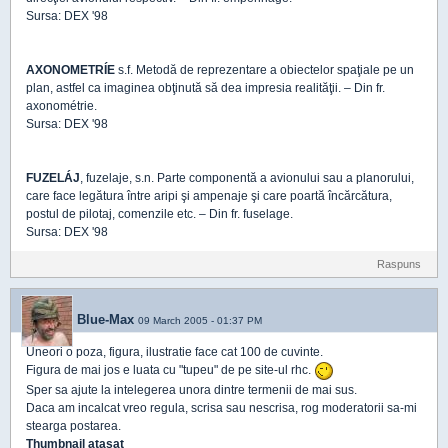
Sursa: DEX '98
AXONOMETRÍE
s.f. Metodă de reprezentare a obiectelor spaţiale pe un
plan, astfel ca imaginea obţinută să dea impresia realităţii. – Din fr.
axonométrie.
Sursa: DEX '98
FUZELÁJ
, fuzelaje, s.n. Parte componentă a avionului sau a planorului,
care face legătura între aripi şi ampenaje şi care poartă încărcătura,
postul de pilotaj, comenzile etc. – Din fr. fuselage.
Sursa: DEX '98
Raspuns
Blue-Max
09 March 2005 - 01:37 PM
Uneori o poza, figura, ilustratie face cat 100 de cuvinte.
Figura de mai jos e luata cu "tupeu" de pe site-ul rhc.
Sper sa ajute la intelegerea unora dintre termenii de mai sus.
Daca am incalcat vreo regula, scrisa sau nescrisa, rog moderatorii sa-mi
stearga postarea.
Thumbnail atasat