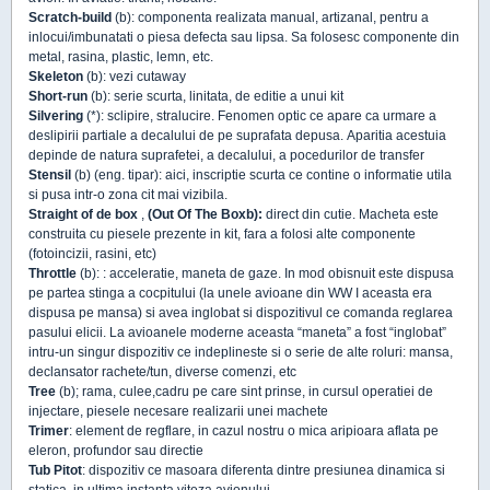
Scratch-build
(b): componenta realizata manual, artizanal, pentru a
inlocui/imbunatati o piesa defecta sau lipsa. Sa folosesc componente din
metal, rasina, plastic, lemn, etc.
Skeleton
(b): vezi cutaway
Short-run
(b): serie scurta, linitata, de editie a unui kit
Silvering
(*): sclipire, stralucire. Fenomen optic ce apare ca urmare a
deslipirii partiale a decalului de pe suprafata depusa. Aparitia acestuia
depinde de natura suprafetei, a decalului, a pocedurilor de transfer
Stensil
(b) (eng. tipar): aici, inscriptie scurta ce contine o informatie utila
si pusa intr-o zona cit mai vizibila.
Straight of de box
,
(Out Of The Boxb):
direct din cutie. Macheta este
construita cu piesele prezente in kit, fara a folosi alte componente
(fotoincizii, rasini, etc)
Throttle
(b): : acceleratie, maneta de gaze. In mod obisnuit este dispusa
pe partea stinga a cocpitului (la unele avioane din WW I aceasta era
dispusa pe mansa) si avea inglobat si dispozitivul ce comanda reglarea
pasului elicii. La avioanele moderne aceasta “maneta” a fost “inglobat”
intru-un singur dispozitiv ce indeplineste si o serie de alte roluri: mansa,
declansator rachete/tun, diverse comenzi, etc
Tree
(b); rama, culee,cadru pe care sint prinse, in cursul operatiei de
injectare, piesele necesare realizarii unei machete
Trimer
: element de regflare, in cazul nostru o mica aripioara aflata pe
eleron, profundor sau directie
Tub Pitot
: dispozitiv ce masoara diferenta dintre presiunea dinamica si