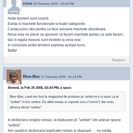
crios
25 February 2005 - 02:45 PM
Ahmed,
Ambi termeni sunt corecti.
Exista si machete functionale la toate categoriile.
Cantacuzino stie pentru ca face avioane machete zburatoare.
Noua insa ne place sa spunem ca facem machete pentru ca asta facem,
dar in egala masura sunt modele la ceva real.
In concluzie ambii termeni exprima acelasi lucru.
Bafta!
Raspuns
Blue-Max
27 February 2005 - 01:13 PM
Ahmed, la Feb 25 2005, 02:24 PM, a spus:
Blue-Max, cand am fost la magazinul de produse pt. artisti mi s-a spus ca la
"umber" ii zice umbra. De altfel aveau si vopsele ocru ("ochre") dar erau
altceva decat "umber".
In dictionarul englez-roman, la traducere pt. "umber" intr-adevar spune
"umbra"
Am cautat in dictionarul explicativ roman si stupoare .... nu exista