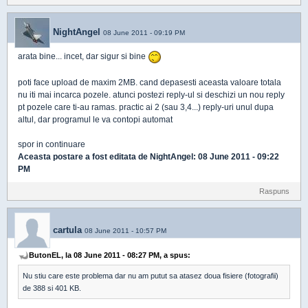
NightAngel
08 June 2011 - 09:19 PM
arata bine... incet, dar sigur si bine
poti face upload de maxim 2MB. cand depasesti aceasta valoare totala
nu iti mai incarca pozele. atunci postezi reply-ul si deschizi un nou reply
pt pozele care ti-au ramas. practic ai 2 (sau 3,4...) reply-uri unul dupa
altul, dar programul le va contopi automat
spor in continuare
Aceasta postare a fost editata de
NightAngel
: 08 June 2011 - 09:22
PM
Raspuns
cartula
08 June 2011 - 10:57 PM
ButonEL, la 08 June 2011 - 08:27 PM, a spus:
Nu stiu care este problema dar nu am putut sa atasez doua fisiere (fotografii)
de 388 si 401 KB.