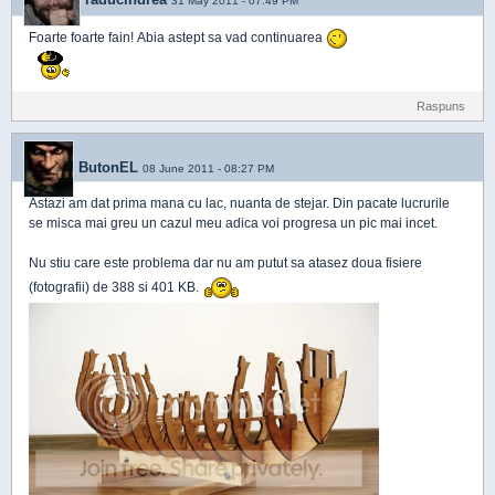
31 May 2011 - 07:49 PM
Foarte foarte fain! Abia astept sa vad continuarea
Raspuns
ButonEL
08 June 2011 - 08:27 PM
Astazi am dat prima mana cu lac, nuanta de stejar. Din pacate lucrurile
se misca mai greu un cazul meu adica voi progresa un pic mai incet.
Nu stiu care este problema dar nu am putut sa atasez doua fisiere
(fotografii) de 388 si 401 KB.