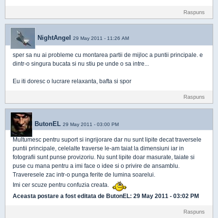
Raspuns
NightAngel
29 May 2011 - 11:26 AM
sper sa nu ai probleme cu montarea partii de mijloc a puntii principale. e
dintr-o singura bucata si nu stiu pe unde o sa intre...
Eu iti doresc o lucrare relaxanta, bafta si spor
Raspuns
ButonEL
29 May 2011 - 03:00 PM
Multumesc pentru suport si ingrijorare dar nu sunt lipite decat traversele
puntii principale, celelalte traverse le-am taiat la dimensiuni iar in
fotografii sunt punse provizoriu. Nu sunt lipite doar masurate, taiate si
puse cu mana pentru a imi face o idee si o privire de ansamblu.
Traveresele zac intr-o punga ferite de lumina soarelui.
Imi cer scuze pentru confuzia creata.
Aceasta postare a fost editata de
ButonEL
: 29 May 2011 - 03:02 PM
Raspuns