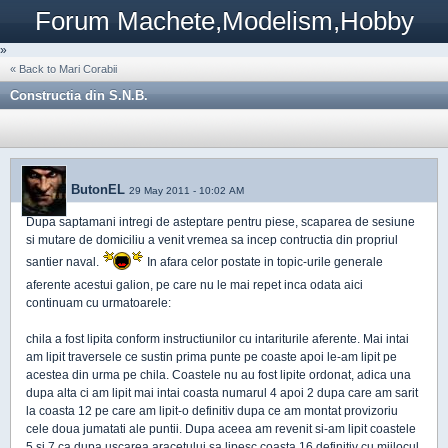
Forum Machete,Modelism,Hobby
»
« Back to Mari Corabii
Constructia din S.N.B.
ButonEL
29 May 2011 - 10:02 AM
Dupa saptamani intregi de asteptare pentru piese, scaparea de sesiune
si mutare de domiciliu a venit vremea sa incep contructia din propriul
santier naval.
In afara celor postate in topic-urile generale
aferente acestui galion, pe care nu le mai repet inca odata aici
continuam cu urmatoarele:
chila a fost lipita conform instructiunilor cu intariturile aferente. Mai intai
am lipit traversele ce sustin prima punte pe coaste apoi le-am lipit pe
acestea din urma pe chila. Coastele nu au fost lipite ordonat, adica una
dupa alta ci am lipit mai intai coasta numarul 4 apoi 2 dupa care am sarit
la coasta 12 pe care am lipit-o definitiv dupa ce am montat provizoriu
cele doua jumatati ale puntii. Dupa aceea am revenit si-am lipit coastele
5 si 7 ca dupa uscarea aracetului sa lipesc coasta 16 definitiv cu mijlocul