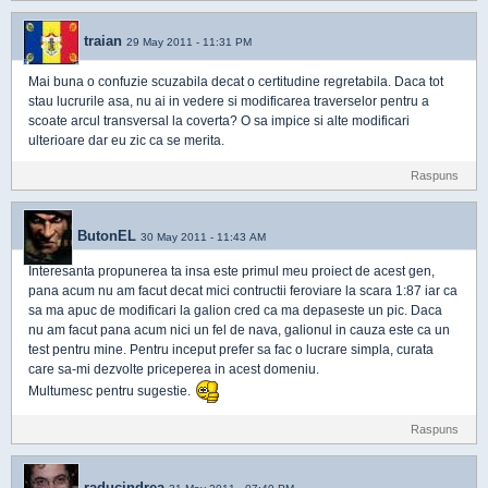
traian
29 May 2011 - 11:31 PM
Mai buna o confuzie scuzabila decat o certitudine regretabila. Daca tot
stau lucrurile asa, nu ai in vedere si modificarea traverselor pentru a
scoate arcul transversal la coverta? O sa impice si alte modificari
ulterioare dar eu zic ca se merita.
Raspuns
ButonEL
30 May 2011 - 11:43 AM
Interesanta propunerea ta insa este primul meu proiect de acest gen,
pana acum nu am facut decat mici contructii feroviare la scara 1:87 iar ca
sa ma apuc de modificari la galion cred ca ma depaseste un pic. Daca
nu am facut pana acum nici un fel de nava, galionul in cauza este ca un
test pentru mine. Pentru inceput prefer sa fac o lucrare simpla, curata
care sa-mi dezvolte priceperea in acest domeniu.
Multumesc pentru sugestie.
Raspuns
raducindrea