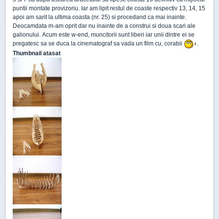
puntii montate provizoriu. Iar am lipit restul de coaste respectiv 13, 14, 15
apoi am sarit la ultima coasta (nr. 25) si procedand ca mai inainte.
Deocamdata m-am oprit dar nu inainte de a construi si doua scari ale
galionului. Acum este w-end, muncitorii sunt liberi iar unii dintre ei se
pregatesc sa se duca la cinematograf sa vada un film cu, corabii
.
Thumbnail atasat