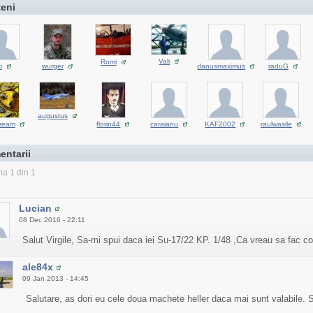
teni
Vali
Romi
i
wurger
danusmaximus
raduG
augustus
dream
florin44
caraianu
KAF2002
raulwasile
entarii
na 1 din 1
Lucian
08 Dec 2016 - 22:11
Salut Virgile, Sa-mi spui daca iei Su-17/22 KP. 1/48 ,Ca vreau sa fac cole
ale84x
09 Jan 2013 - 14:45
Salutare, as dori eu cele doua machete heller daca mai sunt valabile. 