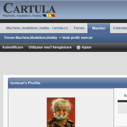
Machete, modelism, hobby - cartula.ro
Forum
Membri
Calenda
Forum Machete,Modelism,Hobby
>
Vede profil: tomcat
Autentificare
Utilizator nou? Inregistrare
Ajutor
tomcat
's Profile
R