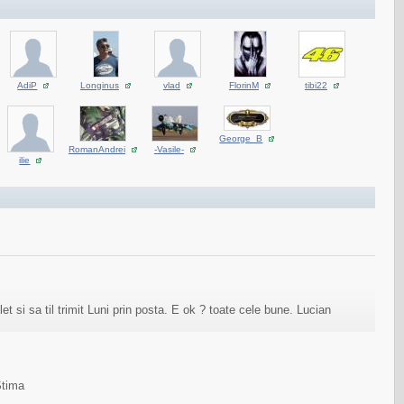
AdiP
Longinus
vlad
FlorinM
tibi22
George_B
RomanAndrei
-Vasile-
ilie
t si sa til trimit Luni prin posta. E ok ? toate cele bune. Lucian
Stima