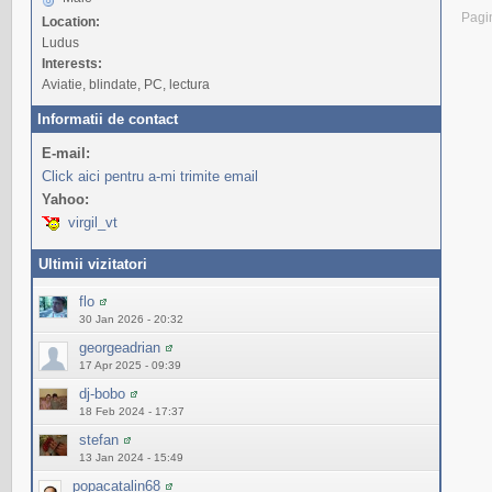
Pagi
Location:
Ludus
Interests:
Aviatie, blindate, PC, lectura
Informatii de contact
E-mail:
Click aici pentru a-mi trimite email
Yahoo:
virgil_vt
Ultimii vizitatori
flo
30 Jan 2026 - 20:32
georgeadrian
17 Apr 2025 - 09:39
dj-bobo
18 Feb 2024 - 17:37
stefan
13 Jan 2024 - 15:49
popacatalin68