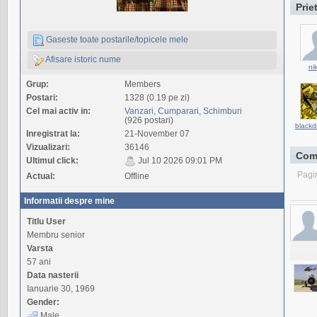
Prie
Gaseste toate postarile/topicele mele
Afisare istoric nume
nik
Grup:
Members
Postari:
1328 (0.19 pe zi)
Cel mai activ in:
Vanzari, Cumparari, Schimburi
(926 postari)
black
Inregistrat la:
21-November 07
Vizualizari:
36146
Com
Ultimul click:
Jul 10 2026 09:01 PM
Pagi
Actual:
Offline
Informatii despre mine
Titlu User
Membru senior
Varsta
57 ani
Data nasterii
Ianuarie 30, 1969
Gender:
Male