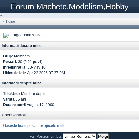
Forum Machete,Modelism,Hobby
»
« Home
Informatii despre mine
Grup:
Members
Postari:
30 (0.01 pe zi)
Inregistrat la:
13-May 10
Ultimul click:
Apr 22 2025 07:37 PM
Informatii despre mine
Titlu User
Membru deplin
Varsta
35 ani
Data nasterii
August 17, 1990
User Controls
Gaseste toate postarile/topicele mele
Full Version
Limba: