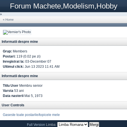
Forum Machete,Modelism,Hobby
»
« Home
Informatii despre mine
Grup:
Members
Postari:
119 (0.02 pe zi)
Inregistrat la:
03-December 07
Ultimul click:
Jun 13 2023 11:41 AM
Informatii despre mine
Titlu User
Membru senior
Varsta
53 ani
Data nasterii
Mai 5, 1973
User Controls
Gaseste toate postarile/topicele mele
Full Version
Limba: