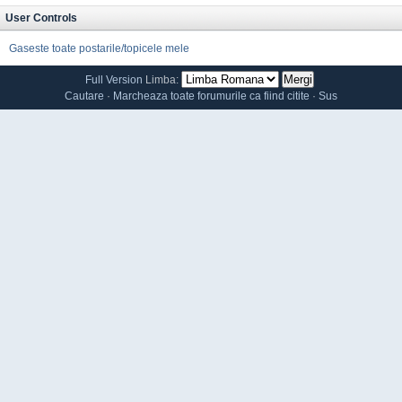
User Controls
Gaseste toate postarile/topicele mele
Full Version
Limba:
Cautare
·
Marcheaza toate forumurile ca fiind citite
·
Sus