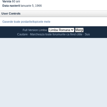
Varsta
60 ani
Data nasterii
Ianuarie 5, 1966
User Controls
Gaseste toate postarile/topicele mele
Full Version
Limba:
Cautare
·
Marcheaza toate forumurile ca fiind citite
·
Sus