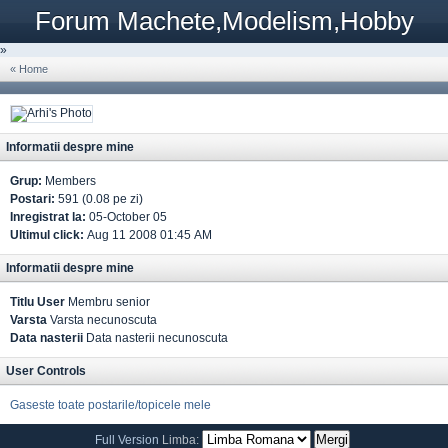
Forum Machete,Modelism,Hobby
»
« Home
Informatii despre mine
Grup:
Members
Postari:
591 (0.08 pe zi)
Inregistrat la:
05-October 05
Ultimul click:
Aug 11 2008 01:45 AM
Informatii despre mine
Titlu User
Membru senior
Varsta
Varsta necunoscuta
Data nasterii
Data nasterii necunoscuta
User Controls
Gaseste toate postarile/topicele mele
Full Version
Limba: