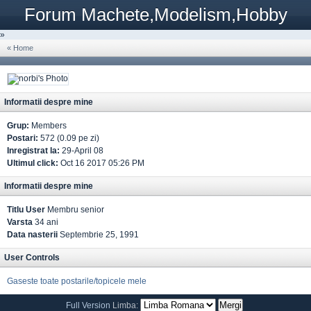
Forum Machete,Modelism,Hobby
»
« Home
Informatii despre mine
Grup:
Members
Postari:
572 (0.09 pe zi)
Inregistrat la:
29-April 08
Ultimul click:
Oct 16 2017 05:26 PM
Informatii despre mine
Titlu User
Membru senior
Varsta
34 ani
Data nasterii
Septembrie 25, 1991
User Controls
Gaseste toate postarile/topicele mele
Full Version
Limba: