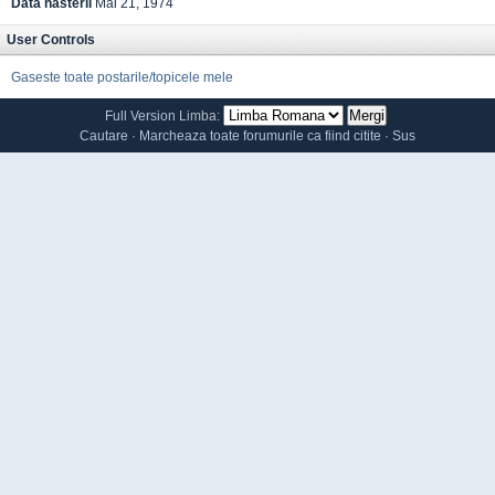
Data nasterii
Mai 21, 1974
User Controls
Gaseste toate postarile/topicele mele
Full Version
Limba:
Cautare
·
Marcheaza toate forumurile ca fiind citite
·
Sus