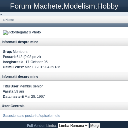
Forum Machete,Modelism,Hobby
»
« Home
Informatii despre mine
Grup:
Members
Postari:
643 (0.08 pe zi)
Inregistrat la:
17-October 05
Ultimul click:
Mar 13 2015 04:39 PM
Informatii despre mine
Titlu User
Membru senior
Varsta
59 ani
Data nasterii
Mai 28, 1967
User Controls
Gaseste toate postarile/topicele mele
Full Version
Limba: