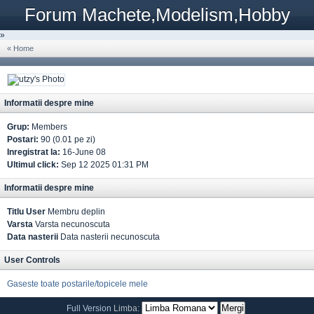
Forum Machete,Modelism,Hobby
»
« Home
Informatii despre mine
Grup:
Members
Postari:
90 (0.01 pe zi)
Inregistrat la:
16-June 08
Ultimul click:
Sep 12 2025 01:31 PM
Informatii despre mine
Titlu User
Membru deplin
Varsta
Varsta necunoscuta
Data nasterii
Data nasterii necunoscuta
User Controls
Gaseste toate postarile/topicele mele
Full Version
Limba: