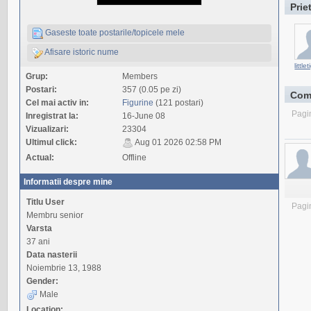
Prie
Gaseste toate postarile/topicele mele
Afisare istoric nume
little
Grup:
Members
Postari:
357 (0.05 pe zi)
Com
Cel mai activ in:
Figurine
(121 postari)
Pagi
Inregistrat la:
16-June 08
Vizualizari:
23304
Ultimul click:
Aug 01 2026 02:58 PM
Actual:
Offline
Informatii despre mine
Titlu User
Pagi
Membru senior
Varsta
37 ani
Data nasterii
Noiembrie 13, 1988
Gender:
Male
Location: