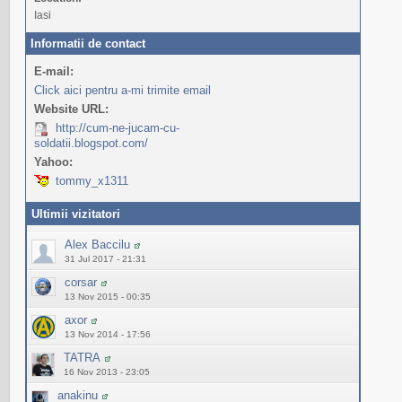
Iasi
Informatii de contact
E-mail:
Click aici pentru a-mi trimite email
Website URL:
http://cum-ne-jucam-cu-
soldatii.blogspot.com/
Yahoo:
tommy_x1311
Ultimii vizitatori
Alex Baccilu
31 Jul 2017 - 21:31
corsar
13 Nov 2015 - 00:35
axor
13 Nov 2014 - 17:56
TATRA
16 Nov 2013 - 23:05
anakinu