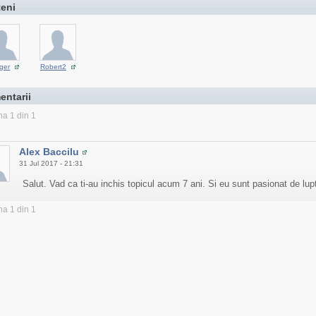
teni
tiger
Robert2
entarii
na 1 din 1
Alex Baccilu
31 Jul 2017 - 21:31
Salut. Vad ca ti-au inchis topicul acum 7 ani. Si eu sunt pasionat de lup
na 1 din 1