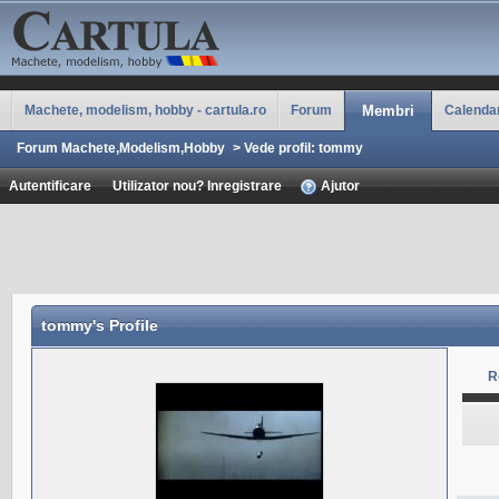
Machete, modelism, hobby - cartula.ro
Forum
Membri
Calenda
Forum Machete,Modelism,Hobby
>
Vede profil: tommy
Autentificare
Utilizator nou? Inregistrare
Ajutor
tommy
's Profile
R