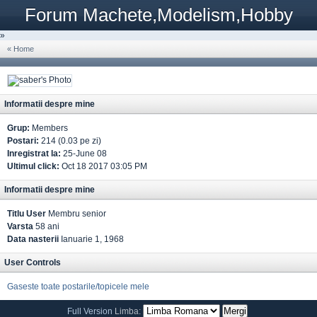
Forum Machete,Modelism,Hobby
»
« Home
Informatii despre mine
Grup:
Members
Postari:
214 (0.03 pe zi)
Inregistrat la:
25-June 08
Ultimul click:
Oct 18 2017 03:05 PM
Informatii despre mine
Titlu User
Membru senior
Varsta
58 ani
Data nasterii
Ianuarie 1, 1968
User Controls
Gaseste toate postarile/topicele mele
Full Version
Limba: