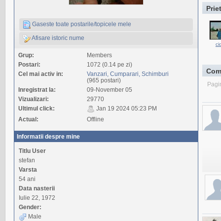
Prie
Gaseste toate postarile/topicele mele
Afisare istoric nume
ci
Grup:
Members
Postari:
1072 (0.14 pe zi)
Com
Cel mai activ in:
Vanzari, Cumparari, Schimburi
(965 postari)
Pagi
Inregistrat la:
09-November 05
Vizualizari:
29770
Ultimul click:
Jan 19 2024 05:23 PM
Actual:
Offline
Informatii despre mine
Titlu User
stefan
Varsta
54 ani
Data nasterii
Iulie 22, 1972
Gender:
Male