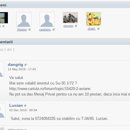
teni
nicusor
d
-Gabi-
Osama
caraianu
entarii
na 1 din 1
dangrig
14 May 2019 - 17:45
Va salut.
Mai este valabil anuntul cu Su-30 1/72 ?
http://www.cartula.ro/forum/topic/15420-2-aviane
Nu pot sa dau Mesaj Privat pentru ca nu am 10 postari, daca inca mai e
Lucian
02 Dec 2016 - 09:59
Salut, suna la 0724084335 sa stabilim cu T-34/85. Lucian.