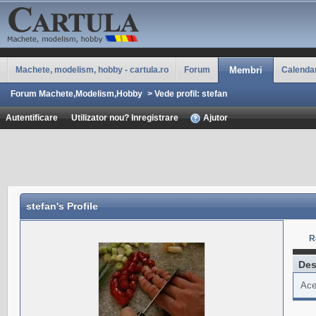
Machete, modelism, hobby - cartula.ro
Forum
Membri
Calenda
Forum Machete,Modelism,Hobby
>
Vede profil: stefan
Autentificare
Utilizator nou? Inregistrare
Ajutor
stefan
's Profile
R
Des
Ace