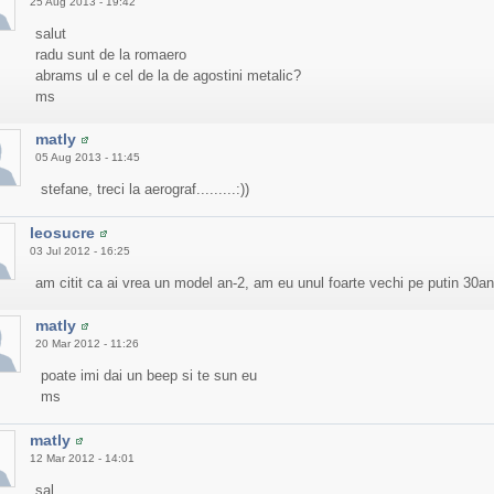
25 Aug 2013 - 19:42
salut
radu sunt de la romaero
abrams ul e cel de la de agostini metalic?
ms
matly
05 Aug 2013 - 11:45
stefane, treci la aerograf.........:))
leosucre
03 Jul 2012 - 16:25
am citit ca ai vrea un model an-2, am eu unul foarte vechi pe putin 30ani
matly
20 Mar 2012 - 11:26
poate imi dai un beep si te sun eu
ms
matly
12 Mar 2012 - 14:01
sal