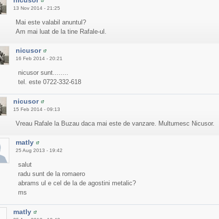
nicusor
13 Nov 2014 - 21:25
Mai este valabil anuntul?
Am mai luat de la tine Rafale-ul.
nicusor
16 Feb 2014 - 20:21
nicusor sunt........
tel. este 0722-332-618
nicusor
15 Feb 2014 - 09:13
Vreau Rafale la Buzau daca mai este de vanzare. Multumesc Nicusor.
matly
25 Aug 2013 - 19:42
salut
radu sunt de la romaero
abrams ul e cel de la de agostini metalic?
ms
matly