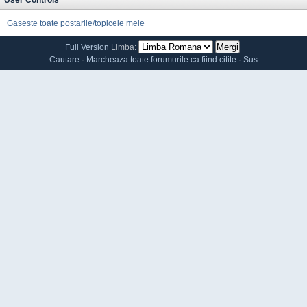
User Controls
Gaseste toate postarile/topicele mele
Full Version
Limba:
Cautare
·
Marcheaza toate forumurile ca fiind citite
·
Sus