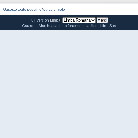
Gaseste toate postarile/topicele mele
Full Version
Limba:
Cautare
·
Marcheaza toate forumurile ca fiind citite
·
Sus