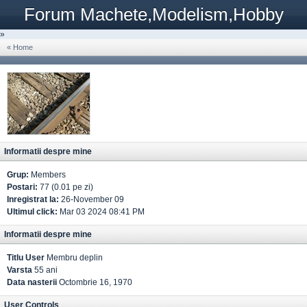
Forum Machete,Modelism,Hobby
»
« Home
Informatii despre mine
Grup:
Members
Postari:
77 (0.01 pe zi)
Inregistrat la:
26-November 09
Ultimul click:
Mar 03 2024 08:41 PM
Informatii despre mine
Titlu User
Membru deplin
Varsta
55 ani
Data nasterii
Octombrie 16, 1970
User Controls