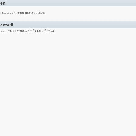
teni
o nu a adaugat prieteni inca
entarii
 nu are comentarii la profil inca.