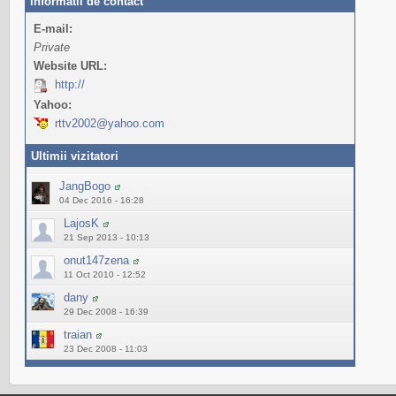
Informatii de contact
E-mail:
Private
Website URL:
http://
Yahoo:
rttv2002@yahoo.com
Ultimii vizitatori
JangBogo
04 Dec 2016 - 16:28
LajosK
21 Sep 2013 - 10:13
onut147zena
11 Oct 2010 - 12:52
dany
29 Dec 2008 - 16:39
traian
23 Dec 2008 - 11:03