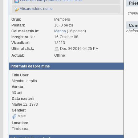
Prie
Afisare istoric nume
chelo
Grup:
Members
Com
Postari:
18 (0 pe zi)
cheloo
Cel mai activ in:
Marina
(16 postari)
Inregistrat la:
16-October 08
Vizualizari:
18213
Ultimul click:
Dec 04 2016 04:25 PM
Actual:
Offline
Informatii despre mine
Titlu User
Membru deplin
Varsta
53 ani
Data nasterii
Martie 12, 1973
Gender:
Male
Location:
Timisoara