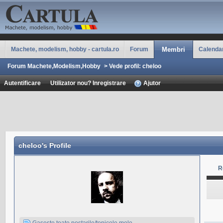
Machete, modelism, hobby - cartula.ro
Forum
Membri
Calenda
Forum Machete,Modelism,Hobby
>
Vede profil: cheloo
Autentificare
Utilizator nou? Inregistrare
Ajutor
cheloo
's Profile
R
Gaseste toate postarile/topicele mele