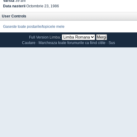
Varsta
39 ani
Data nasterii
Octombrie 23, 1986
User Controls
Gaseste toate postarile/topicele mele
Full Version
Limba:
Cautare
·
Marcheaza toate forumurile ca fiind citite
·
Sus