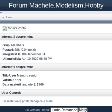
Forum Machete,Modelism,Hobby
»
« Home
Informatii despre mine
Grup:
Members
Postari:
288 (0.04 pe zi)
Inregistrat la:
08-December 04
Ultimul click:
Apr 10 2022 06:40 PM
Informatii despre mine
Titlu User
Membru senior
Varsta
57 ani
Data nasterii
Ianuarie 1, 1969
User Controls
Gaseste toate postarile/topicele mele
Full Version
Limba: