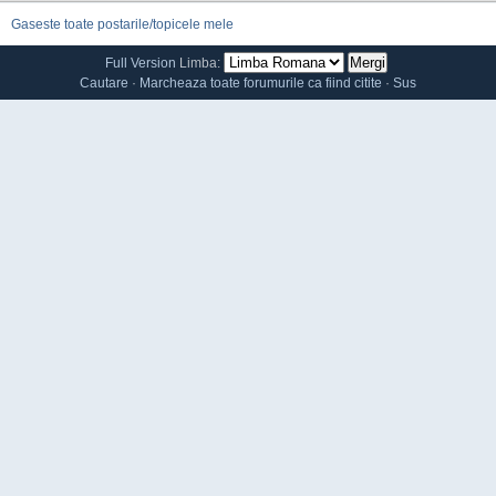
Gaseste toate postarile/topicele mele
Full Version
Limba:
Cautare
·
Marcheaza toate forumurile ca fiind citite
·
Sus