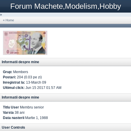
Forum Machete,Modelism,Hobby
»
« Home
Informatii despre mine
Grup:
Members
Postari:
204 (0.03 pe zi)
Inregistrat la:
13-March 09
Ultimul click:
Jun 15 2017 01:57 AM
Informatii despre mine
Titlu User
Membru senior
Varsta
38 ani
Data nasterii
Martie 1, 1988
User Controls