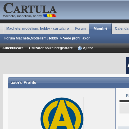
Machete, modelism, hobby - cartula.ro
Forum
Membri
Calenda
Forum Machete,Modelism,Hobby
>
Vede profil: axor
Autentificare
Utilizator nou? Inregistrare
Ajutor
axor
's Profile
R