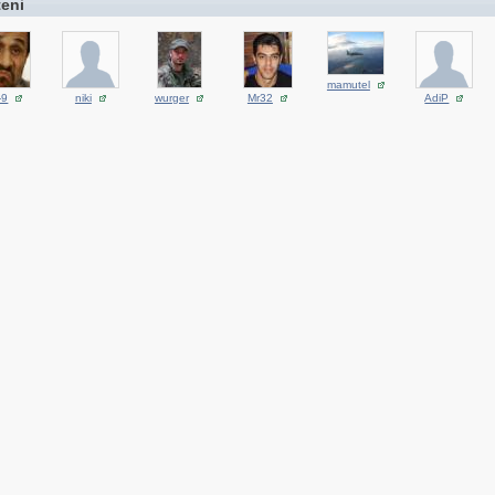
teni
mamutel
-9
niki
wurger
Mr32
AdiP