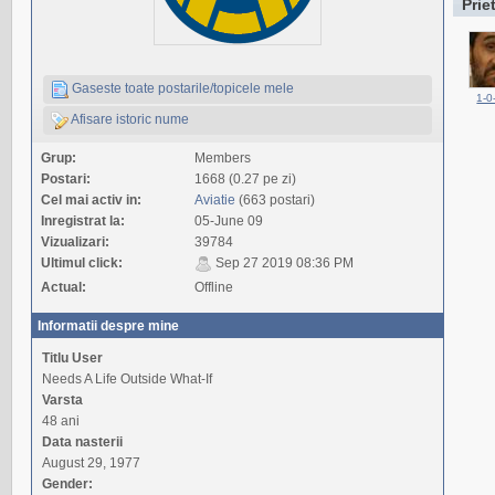
Prie
Gaseste toate postarile/topicele mele
1-0
Afisare istoric nume
Grup:
Members
Postari:
1668 (0.27 pe zi)
Cel mai activ in:
Aviatie
(663 postari)
Inregistrat la:
05-June 09
Vizualizari:
39784
Ultimul click:
Sep 27 2019 08:36 PM
Actual:
Offline
Informatii despre mine
Titlu User
Needs A Life Outside What-If
Varsta
48 ani
Data nasterii
August 29, 1977
Gender: