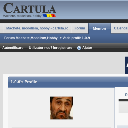
Machete, modelism, hobby - cartula.ro
Forum
Membri
Calenda
Forum Machete,Modelism,Hobby
>
Vede profil: 1-0-9
Autentificare
Utilizator nou? Inregistrare
Ajutor
1-0-9
's Profile
R