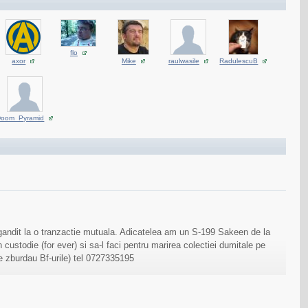
flo
axor
Mike
raulwasile
RadulescuB
Doom_Pyramid
 gandit la o tranzactie mutuala. Adicatelea am un S-199 Sakeen de la
 custodie (for ever) si sa-l faci pentru marirea colectiei dumitale pe
e zburdau Bf-urile) tel 0727335195