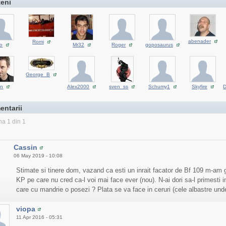
teni
abenader
Romi
o
Mr32
Roger
goposaurus
George_B
yn
Alex2000
sven_ss
Schumy1
Skyfire
entarii
na 1 din 1
Cassin
06 May 2019 - 10:08
Stimate si tinere dom, vazand ca esti un inrait facator de Bf 109 m-am
KP pe care nu cred ca-l voi mai face ever (nou). N-ai dori sa-l primesti in
care cu mandrie o posezi ? Plata se va face in ceruri (cele albastre und
viopa
11 Apr 2016 - 05:31