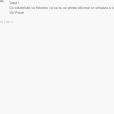
Salut !
Ce solutie/ulei sa folosesc ca sa nu se prinda siliconul ce urmeaza a
Vio Pavel
na 1 din 1