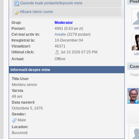
Prie
Gaseste toate postarile/topicele mele
Afisare istoric nume
Grup:
Moderator
md
Postari:
4991 (0.63 pe zi)
Cel mai activ in:
Aviatie
(3279 postari)
Inregistrat la:
10-December 04
Vizualizari:
46371
Ultimul click:
Jul 15 2026 07:25 PM
c-t
Actual:
Offline
Com
Informatii despre mine
Pagi
Titlu User
Membru senior
Varsta
49 ani
Data nasterii
Octombrie 5, 1976
Gender:
Male
Location:
Bucuresti