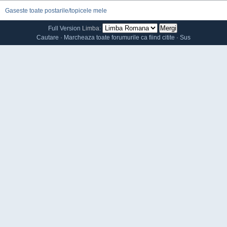
Gaseste toate postarile/topicele mele
Full Version
Limba:
Cautare
·
Marcheaza toate forumurile ca fiind citite
·
Sus