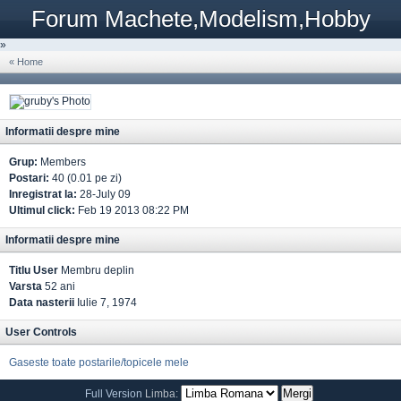
Forum Machete,Modelism,Hobby
»
« Home
Informatii despre mine
Grup:
Members
Postari:
40 (0.01 pe zi)
Inregistrat la:
28-July 09
Ultimul click:
Feb 19 2013 08:22 PM
Informatii despre mine
Titlu User
Membru deplin
Varsta
52 ani
Data nasterii
Iulie 7, 1974
User Controls
Gaseste toate postarile/topicele mele
Full Version
Limba: