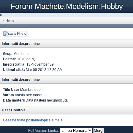
Forum Machete,Modelism,Hobby
»
« Home
Informatii despre mine
Grup:
Members
Postari:
10 (0 pe zi)
Inregistrat la:
13-November 09
Ultimul click:
Mar 08 2012 12:20 AM
Informatii despre mine
Titlu User
Membru deplin
Varsta
Varsta necunoscuta
Data nasterii
Data nasterii necunoscuta
User Controls
Gaseste toate postarile/topicele mele
Full Version
Limba: