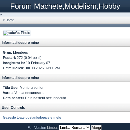
Forum Machete,Modelism,Hobby
»
« Home
Informatii despre mine
Grup:
Members
Postari:
272 (0.04 pe zi)
Inregistrat la:
10-February 07
Ultimul click:
Jul 08 2026 09:11 PM
Informatii despre mine
Titlu User
Membru senior
Varsta
Varsta necunoscuta
Data nasterii
Data nasterii necunoscuta
User Controls
Gaseste toate postarile/topicele mele
Full Version
Limba: