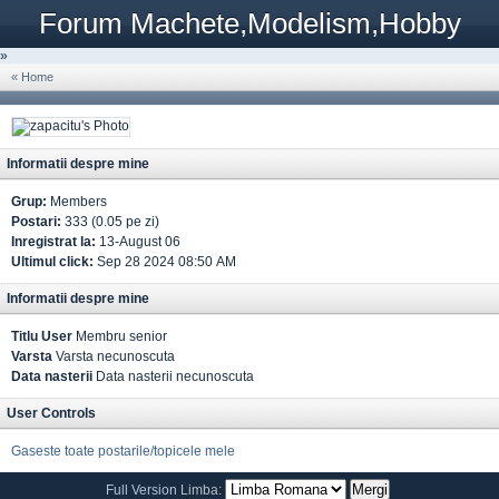
Forum Machete,Modelism,Hobby
»
« Home
Informatii despre mine
Grup:
Members
Postari:
333 (0.05 pe zi)
Inregistrat la:
13-August 06
Ultimul click:
Sep 28 2024 08:50 AM
Informatii despre mine
Titlu User
Membru senior
Varsta
Varsta necunoscuta
Data nasterii
Data nasterii necunoscuta
User Controls
Gaseste toate postarile/topicele mele
Full Version
Limba: