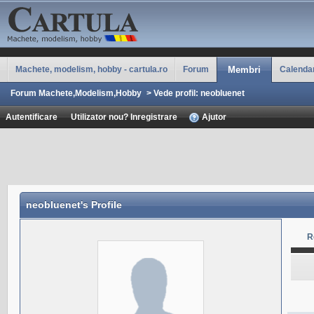
Machete, modelism, hobby - cartula.ro
Forum
Membri
Calenda
Forum Machete,Modelism,Hobby
>
Vede profil: neobluenet
Autentificare
Utilizator nou? Inregistrare
Ajutor
neobluenet
's Profile
R