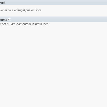
teni
uenet nu a adaugat prieteni inca
entarii
enet nu are comentarii la profil inca.