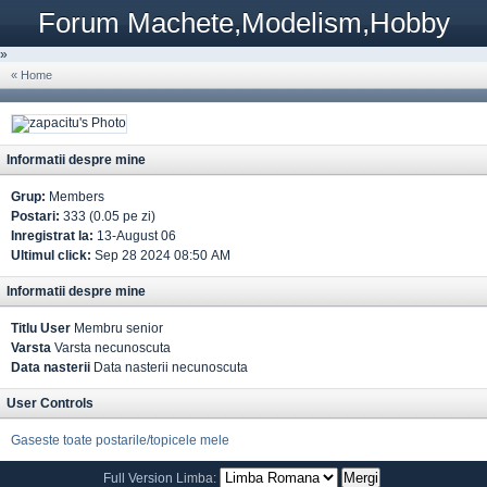
Forum Machete,Modelism,Hobby
»
« Home
Informatii despre mine
Grup:
Members
Postari:
333 (0.05 pe zi)
Inregistrat la:
13-August 06
Ultimul click:
Sep 28 2024 08:50 AM
Informatii despre mine
Titlu User
Membru senior
Varsta
Varsta necunoscuta
Data nasterii
Data nasterii necunoscuta
User Controls
Gaseste toate postarile/topicele mele
Full Version
Limba: