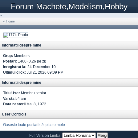
Forum Machete,Modelism,Hobby
»
« Home
Informatii despre mine
Grup:
Members
Postari:
1460 (0.26 pe zi)
Inregistrat la:
24-December 10
Ultimul click:
Jul 21 2026 09:09 PM
Informatii despre mine
Titlu User
Membru senior
Varsta
54 ani
Data nasterii
Mai 8, 1972
User Controls
Gaseste toate postarile/topicele mele
Full Version
Limba: