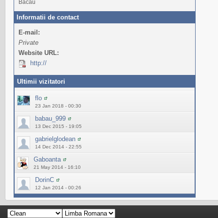
Bacau
Informatii de contact
E-mail:
Private
Website URL:
http://
Ultimii vizitatori
flo
23 Jan 2018 - 00:30
babau_999
13 Dec 2015 - 19:05
gabrielglodean
14 Dec 2014 - 22:55
Gaboanta
21 May 2014 - 16:10
DorinC
12 Jan 2014 - 00:26