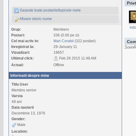
Prie
Gaseste toate postarile/topicele mele
Afisare istoric nume
gob
Grup:
Members
Postari:
336 (0.06 pe zi)
Cel mai activ in:
Mari Corabii
(322 postari)
Com
Inregistrat la:
29-January 11
SorinR
Vizualizari:
19657
Ultimul click:
Feb 26 2015 11:48 AM
Actual:
Offline
Informatii despre mine
Titlu User
Membru senior
Varsta
49 ani
Data nasterii
Decembrie 13, 1976
Gender:
Male
Location: