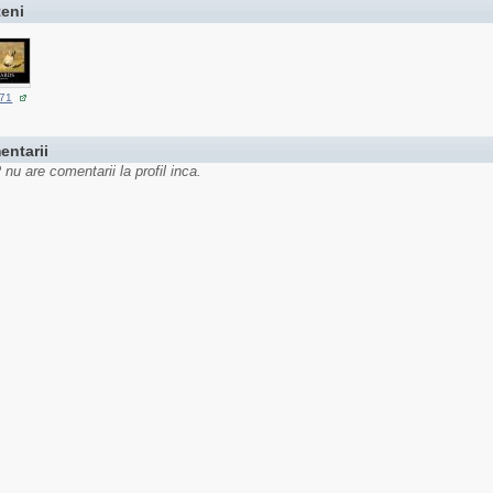
teni
i71
entarii
 nu are comentarii la profil inca.