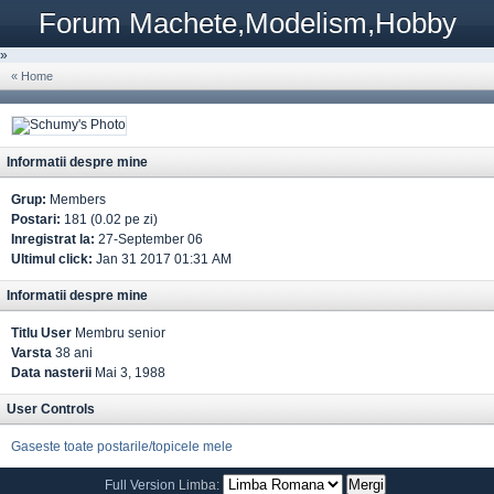
Forum Machete,Modelism,Hobby
»
« Home
Informatii despre mine
Grup:
Members
Postari:
181 (0.02 pe zi)
Inregistrat la:
27-September 06
Ultimul click:
Jan 31 2017 01:31 AM
Informatii despre mine
Titlu User
Membru senior
Varsta
38 ani
Data nasterii
Mai 3, 1988
User Controls
Gaseste toate postarile/topicele mele
Full Version
Limba: